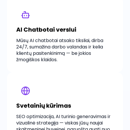
AI Chatbotai verslui
Mūsų AI chatbotai atsako tiksliai, dirba
24/7, sumažina darbo valandas ir kelia
klientų pasitenkinimą — be jokios
žmogiškos klaidos.
Svetainių kūrimas
SEO optimizacija, AI turinio generavimas ir
vizualinė strategija — viskas jūsų naujai
skaitmeninei buveinei, paruošta augti nuo