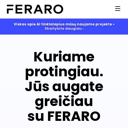
Viskas apie AI tinklalapius mūsų naujame projekte •
Skaitykite daugiau ›
Kuriame
protingiau.
Jūs augate
greičiau
su FERARO