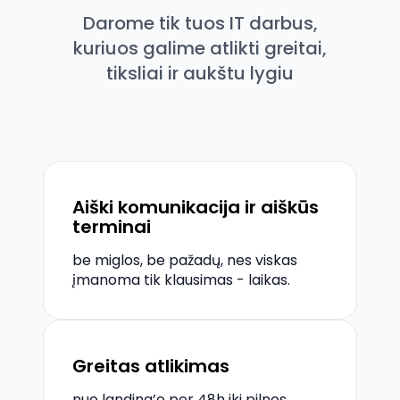
Darome tik tuos IT darbus,
kuriuos galime atlikti greitai,
tiksliai ir aukštu lygiu
Aiški komunikacija ir aiškūs
terminai
be miglos, be pažadų, nes viskas
įmanoma tik klausimas - laikas.
Greitas atlikimas
nuo landing’o per 48h iki pilnos